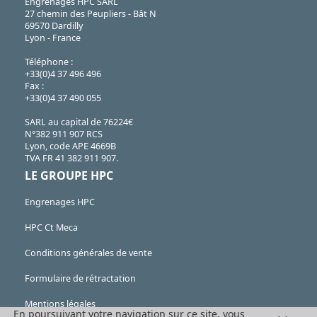
Engrenages HPC SARL
27 chemin des Peupliers - Bât N
69570 Dardilly
Lyon - France
Téléphone :
+33(0)4 37 496 496
Fax :
+33(0)4 37 490 055
SARL au capital de 76224€
N°382 911 907 RCS
Lyon, code APE 4669B
TVA FR 41 382 911 907.
LE GROUPE HPC
Engrenages HPC
HPC Ct Meca
Conditions générales de vente
Formulaire de rétractation
Mentions légales
En poursuivant votre navigation sur ce site, vous