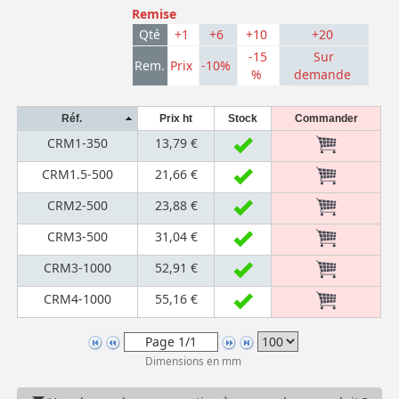
Remise
Qté
+1
+6
+10
+20
-15
Sur
Rem.
Prix
-10%
%
demande
Réf.
Prix ht
Stock
Commander
CRM1-350
13,79 €
CRM1.5-500
21,66 €
CRM2-500
23,88 €
CRM3-500
31,04 €
CRM3-1000
52,91 €
CRM4-1000
55,16 €
Dimensions en mm