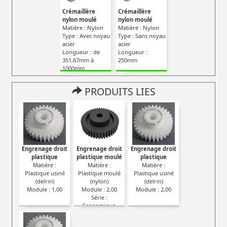
Crémaillère
Crémaillère
nylon moulé
nylon moulé
Matière : Nylon
Matière : Nylon
Type : Avec noyau
Type : Sans noyau
acier
acier
Longueur : de
Longueur :
351,67mm à
250mm
1000mm
PRODUITS LIES
Engrenage droit
Engrenage droit
Engrenage droit
plastique
plastique moulé
plastique
Matière :
Matière :
Matière :
Plastique usiné
Plastique moulé
Plastique usiné
(delrin)
(nylon)
(delrin)
Module : 1,00
Module : 2,00
Module : 2,00
Série :
Economique