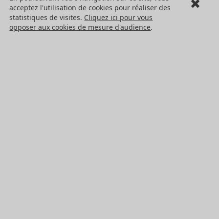
acceptez l'utilisation de cookies pour réaliser des
Cookies
statistiques de visites.
Cliquez ici pour vous
LES PRODUITS
opposer aux cookies de mesure d'audience
.
Eléments mécaniques
Transmission de puissance
Eléments de guidage
Engrenages standards
Engrenages de précision
Convoyage et cartérisation
Tous les produits HPC
NOS SERVICES
Catalogues
Sur mesure