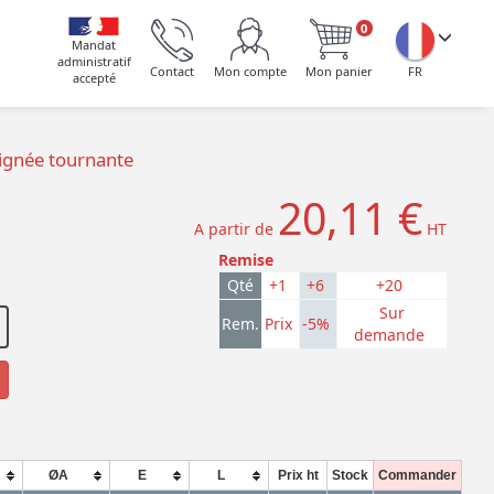
0
Mandat
administratif
Contact
Mon compte
Mon panier
FR
accepté
oignée tournante
20,11 €
A partir de
HT
Remise
Qté
+1
+6
+20
Sur
Rem.
Prix
-5%
demande
ØA
E
L
Prix ht
Stock
Commander