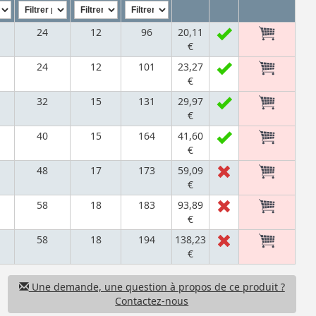
24
12
96
20,11
€
24
12
101
23,27
€
32
15
131
29,97
€
40
15
164
41,60
€
48
17
173
59,09
€
58
18
183
93,89
€
58
18
194
138,23
€
Une demande, une question à propos de ce produit ?
Contactez-nous