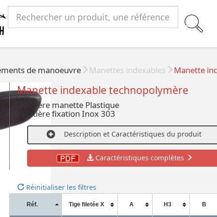
éments de manoeuvre
Manettes indexables
Manette in
Manette indexable technopolymère
- Matière manette Plastique
- Matière fixation Inox 303
Description et Caractéristiques du produit
Caractéristiques complètes
Réinitialiser les filtres
Réf.
Tige filetée X
A
H3
B