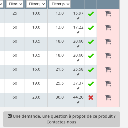
25
10,0
13,0
15,97
€
50
10,0
13,0
17,22
€
60
13,5
18,0
20,60
€
60
13,5
18,0
20,60
€
60
16,0
21,5
25,58
€
60
19,0
25,5
37,37
€
60
23,0
30,0
44,20
€
Une demande, une question à propos de ce produit ?
Contactez-nous