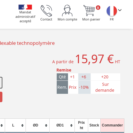
0
Mandat
administratif
Contact
Mon compte
Mon panier
FR
accepté
dexable technopolymère
15,97 €
A partir de
HT
Remise
Qté
+1
+6
+20
Sur
Rem.
Prix
-10%
demande
Prix
L
ØD
ØD1
Stock
Commander
ht