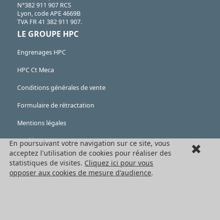
N°382 911 907 RCS
Lyon, code APE 4669B
TVA FR 41 382 911 907.
LE GROUPE HPC
Engrenages HPC
HPC Ct Meca
Conditions générales de vente
Formulaire de rétractation
Mentions légales
Cookies
En poursuivant votre navigation sur ce site, vous
acceptez l'utilisation de cookies pour réaliser des
LES PRODUITS
statistiques de visites.
Cliquez ici pour vous
opposer aux cookies de mesure d'audience
.
Eléments mécaniques
Transmission de puissance
Eléments de guidage