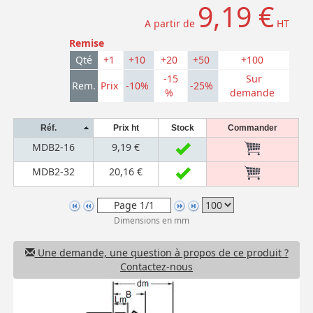
9,19 €
A partir de
HT
Remise
Qté
+1
+10
+20
+50
+100
-15
Sur
Rem.
Prix
-10%
-25%
%
demande
Réf.
Prix ht
Stock
Commander
MDB2-16
9,19 €
MDB2-32
20,16 €
Dimensions en mm
Une demande, une question à propos de ce produit ?
Contactez-nous