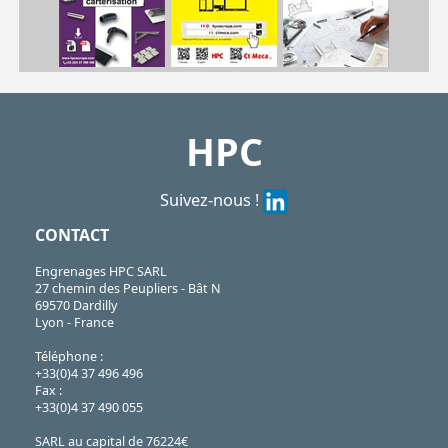
| MDB2-16| MDB2-32
MDB
https://shop.hpceurope.com/pdf/frPDFauto/MDB_MTB.pdf
HPC
Suivez-nous !
CONTACT
Engrenages HPC SARL
27 chemin des Peupliers - Bât N
69570 Dardilly
Lyon - France
Téléphone :
+33(0)4 37 496 496
Fax :
+33(0)4 37 490 055
SARL au capital de 76224€