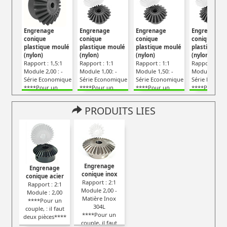
Engrenage
Engrenage
Engrenage
Engrenage
conique
conique
conique
conique
plastique moulé
plastique moulé
plastique moulé
plastique m
(nylon)
(nylon)
(nylon)
(nylon)
Rapport : 1,5:1
Rapport : 1:1
Rapport : 1:1
Rapport : 1:1
Module 2,00 : -
Module 1,00: -
Module 1,50: -
Module 2,00 :
Série Economique
Série Economique
Série Economique
Série Econo
****Pour un
****Pour un
****Pour un
****Pour un
couple il faut
couple,: il faut
couple, : il faut
couple, : il fa
commander 2
deux pièces****
deux pièces****
deux pièces*
PRODUITS LIES
pignons****
Engrenage
Engrenage
conique inox
conique acier
Rapport : 2:1
Rapport : 2:1
Module 2,00 -
Module : 2,00
Matière Inox
****Pour un
304L
couple, : il faut
****Pour un
deux pièces****
couple, il faut