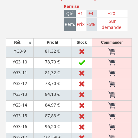
Remise
Qté
+1
+4
+20
Sur
Rem.
Prix
-5%
demande
Réf.
Prix ht
Stock
Commander
YG3-9
81,32 €
YG3-10
78,70 €
YG3-11
81,32 €
YG3-12
78,70 €
YG3-13
84,13 €
YG3-14
84,97 €
YG3-15
87,83 €
YG3-16
96,20 €
YG3-17
101,59 €