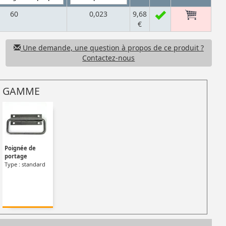
60
0,023
9,68
€
Une demande, une question à propos de ce produit ?
Contactez-nous
 GAMME
Poignée de
portage
Type : standard