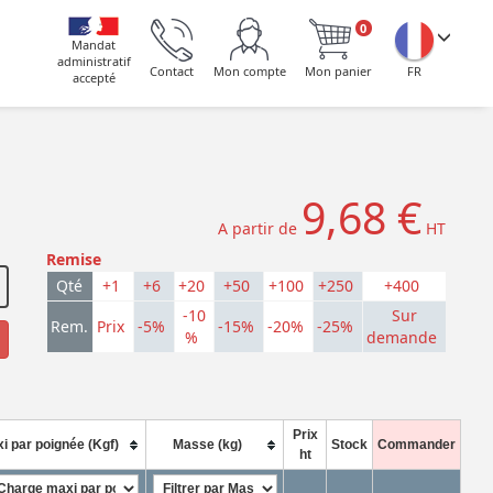
0
Mandat
administratif
Contact
Mon compte
Mon panier
FR
accepté
9,68 €
A partir de
HT
Remise
Qté
+1
+6
+20
+50
+100
+250
+400
-10
Sur
Rem.
Prix
-5%
-15%
-20%
-25%
%
demande
Prix
 par poignée (Kgf)
Masse (kg)
Stock
Commander
ht