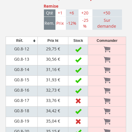
Remise
Qté
+1
+6
+20
+50
-25
Sur
Rem.
Prix
-12%
%
demande
Réf.
Prix ht
Stock
Commander
G0.8-12
29,75 €
G0.8-13
30,56 €
G0.8-14
31,16 €
G0.8-15
31,93 €
G0.8-16
32,73 €
G0.8-17
33,76 €
G0.8-18
34,42 €
G0.8-19
35,04 €
G0.8-20
35,15 €