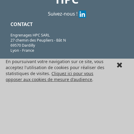
Suivez-nous !
CONTACT
Engrenages HPC SARL
27 chemin des Peupliers - Bât N
69570 Dardilly
Lyon - France
Téléphone :
En poursuivant votre navigation sur ce site, vous
+33(0)4 37 496 496
acceptez l'utilisation de cookies pour réaliser des
Fax :
statistiques de visites.
Cliquez ici pour vous
+33(0)4 37 490 055
opposer aux cookies de mesure d'audience
.
SARL au capital de 76224€
N°382 911 907 RCS
Lyon, code APE 4669B
TVA FR 41 382 911 907.
LE GROUPE HPC
Engrenages HPC
HPC Ct Meca