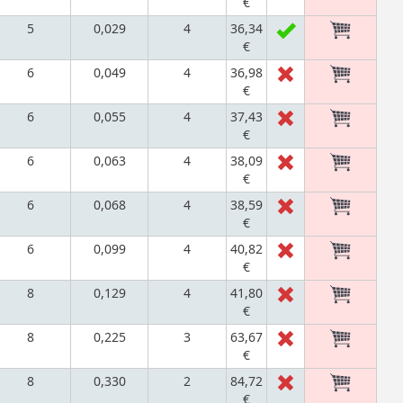
€
5
0,029
4
36,34
€
6
0,049
4
36,98
€
6
0,055
4
37,43
€
6
0,063
4
38,09
€
6
0,068
4
38,59
€
6
0,099
4
40,82
€
8
0,129
4
41,80
€
8
0,225
3
63,67
€
8
0,330
2
84,72
€