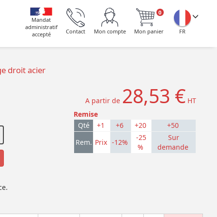
0
Mandat
administratif
Contact
Mon compte
Mon panier
FR
accepté
 droit acier
28,53 €
A partir de
HT
Remise
Qté
+1
+6
+20
+50
-25
Sur
Rem.
Prix
-12%
%
demande
ce.