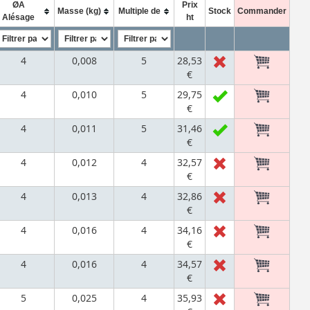
ØA
Prix
Masse (kg)
Multiple de
Stock
Commander
Alésage
ht
4
0,008
5
28,53
€
4
0,010
5
29,75
€
4
0,011
5
31,46
€
4
0,012
4
32,57
€
4
0,013
4
32,86
€
4
0,016
4
34,16
€
4
0,016
4
34,57
€
5
0,025
4
35,93