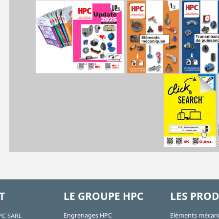
T
LE GROUPE HPC
LES PROD
Engrenages HPC
Eléments mécan
PC SARL