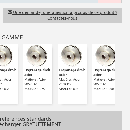
Une demande, une question à propos de ce produit ?
Contactez-nous
 GAMME
nage droit
Engrenage droit
Engrenage droit
Engrenage droit
E
acier
acier
acier
a
 : Acier
Matière : Acier
Matière : Acier
Matière : Acier
M
2
20NCD2
20NCD2
20NCD2
2
 : 0,70
Module : 0,75
Module : 0,80
Module : 1,00
M
 références standards
élécharger GRATUITEMENT