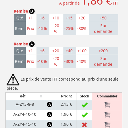
1,86 €
A partir de
HT
Remise
B
Qté
+1
+6
+10
+15
+20
+50
-20
Sur
Rem.
Prix
-15%
-25%
-30%
%
demande
Remise
A
Qté
+1
+6
+20
+40
+100
+200
-20
Sur
Rem.
Prix
-10%
-30%
-40%
%
demande
Le prix de vente HT correspond au prix d'une seule
piece.
Réf.
Prix ht
Stock
Commander
A-ZY3-8-8
2,13 €
A
A-ZY4-10-10
1,96 €
A
A-ZY4-15-10
1,96 €
A