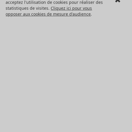
TVA FR 41 382 911 907.
acceptez l'utilisation de cookies pour réaliser des
LE GROUPE HPC
statistiques de visites.
Cliquez ici pour vous
opposer aux cookies de mesure d'audience
.
Engrenages HPC
HPC Ct Meca
Conditions générales de vente
Formulaire de rétractation
Mentions légales
Cookies
LES PRODUITS
Eléments mécaniques
Transmission de puissance
Eléments de guidage
Engrenages standards