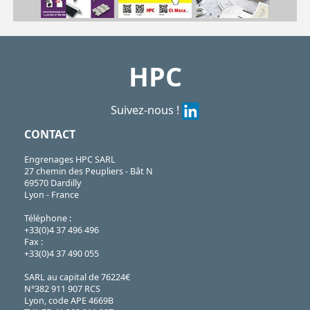
| SSE10.45| SSE12.45| SSE14.45| SSE16.45| SSE18.45| SSE3.45| SSE5.45| SSE6.45| SSE8.45
SSE
https://shop.hpceurope.com/pdf/frPDFauto/SSE.pdf
HPC
Suivez-nous !
CONTACT
Engrenages HPC SARL
27 chemin des Peupliers - Bât N
69570 Dardilly
Lyon - France
Téléphone :
+33(0)4 37 496 496
Fax :
+33(0)4 37 490 055
SARL au capital de 76224€
N°382 911 907 RCS
Lyon, code APE 4669B