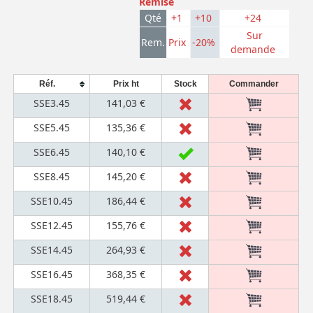
Remise
Qté
+1
+10
+24
Sur
Rem.
Prix
-20%
demande
Réf.
Prix ht
Stock
Commander
SSE3.45
141,03 €
SSE5.45
135,36 €
SSE6.45
140,10 €
SSE8.45
145,20 €
SSE10.45
186,44 €
SSE12.45
155,76 €
SSE14.45
264,93 €
SSE16.45
368,35 €
SSE18.45
519,44 €