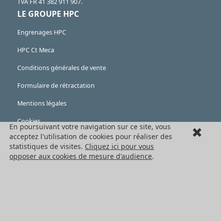
TVA FR 41 382 911 907.
LE GROUPE HPC
Engrenages HPC
HPC Ct Meca
Conditions générales de vente
Formulaire de rétractation
Mentions légales
Cookies
En poursuivant votre navigation sur ce site, vous
acceptez l'utilisation de cookies pour réaliser des
LES PRODUITS
statistiques de visites.
Cliquez ici pour vous
opposer aux cookies de mesure d'audience
.
Eléments mécaniques
Transmission de puissance
Eléments de guidage
Engrenages standards