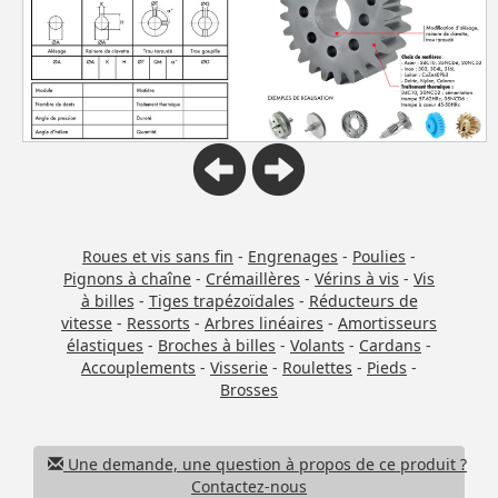
Roues et vis sans fin
-
Engrenages
-
Poulies
-
Pignons à chaîne
-
Crémaillères
-
Vérins à vis
-
Vis
à billes
-
Tiges trapézoïdales
-
Réducteurs de
vitesse
-
Ressorts
-
Arbres linéaires
-
Amortisseurs
élastiques
-
Broches à billes
-
Volants
-
Cardans
-
Accouplements
-
Visserie
-
Roulettes
-
Pieds
-
Brosses
Une demande, une question à propos de ce produit ?
Contactez-nous