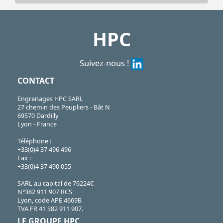
HPC
Suivez-nous !
CONTACT
Engrenages HPC SARL
27 chemin des Peupliers - Bât N
69570 Dardilly
Lyon - France
Téléphone :
+33(0)4 37 496 496
Fax :
+33(0)4 37 490 055
SARL au capital de 76224€
N°382 911 907 RCS
Lyon, code APE 4669B
TVA FR 41 382 911 907.
LE GROUPE HPC