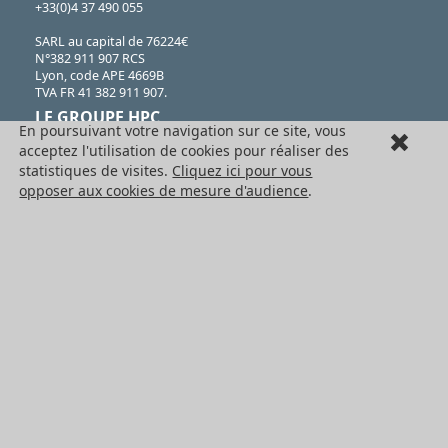
+33(0)4 37 490 055
SARL au capital de 76224€
N°382 911 907 RCS
Lyon, code APE 4669B
TVA FR 41 382 911 907.
LE GROUPE HPC
En poursuivant votre navigation sur ce site, vous
acceptez l'utilisation de cookies pour réaliser des
Engrenages HPC
statistiques de visites.
Cliquez ici pour vous
opposer aux cookies de mesure d'audience
.
HPC Ct Meca
Conditions générales de vente
Formulaire de rétractation
Mentions légales
Cookies
LES PRODUITS
Eléments mécaniques
Transmission de puissance