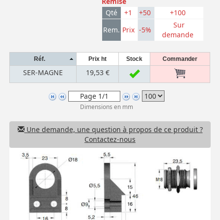
Remise
Qté
+1
+50
+100
Sur
Rem.
Prix
-5%
demande
Réf.
Prix ht
Stock
Commander
SER-MAGNE
19,53 €
Dimensions en mm
Une demande, une question à propos de ce produit ?
Contactez-nous