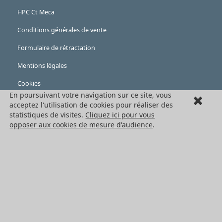
HPC Ct Meca
Conditions générales de vente
Formulaire de rétractation
Mentions légales
Cookies
En poursuivant votre navigation sur ce site, vous
LES PRODUITS
acceptez l'utilisation de cookies pour réaliser des
statistiques de visites.
Cliquez ici pour vous
Eléments mécaniques
opposer aux cookies de mesure d'audience
.
Transmission de puissance
Eléments de guidage
Engrenages standards
Engrenages de précision
Convoyage et cartérisation