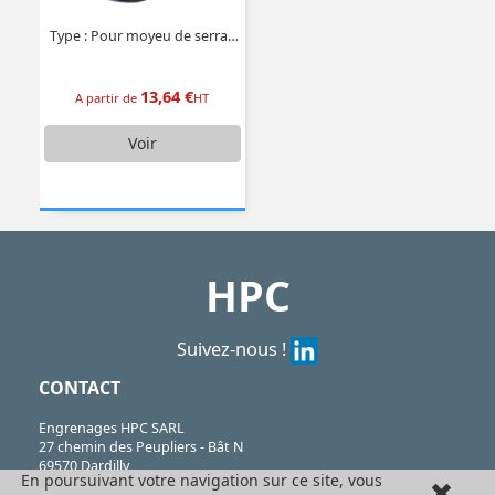
Type : Pour moyeu de serrage 6 pans
13,64 €
A partir de
HT
Voir
HPC
Suivez-nous !
CONTACT
Engrenages HPC SARL
27 chemin des Peupliers - Bât N
69570 Dardilly
En poursuivant votre navigation sur ce site, vous
Lyon - France