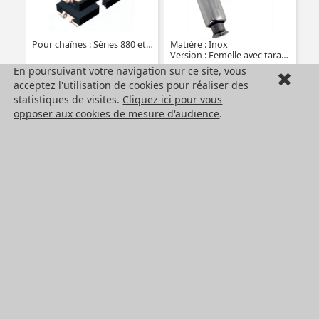
Pour chaînes : Séries 880 et 881
Matière : Inox
Version : Femelle avec taraudage et embase
En poursuivant votre navigation sur ce site, vous
360,44 €
83,13 €
acceptez l'utilisation de cookies pour réaliser des
A partir de
HT
A partir de
HT
statistiques de visites.
Cliquez ici pour vous
opposer aux cookies de mesure d'audience
.
Voir
Voir
Manette indexable
Moteur AC asynchrone
Hygienic avec filetage
triphasé inox
et embase Usit®
Matière : Inox
Puissance (kW) : 0,18kW