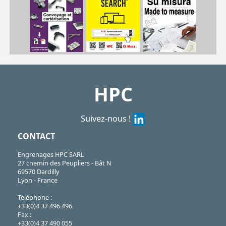
VEL
https://shop.hpceurope.com/pdf/frPDFauto/VEL.pdf
HPC
Suivez-nous !
CONTACT
Engrenages HPC SARL
27 chemin des Peupliers - Bât N
69570 Dardilly
Lyon - France
Téléphone :
+33(0)4 37 496 496
Fax :
+33(0)4 37 490 055