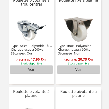
Roulette pivotante à
Roulette fixe à platine
trou central
Type : Acier - Polyamide - à double blocage
Type : Inox - Polyamide
Charge : jusqu'à 600kg
Charge : jusqu'à 600kg
Sécurisée : Oui
Sécurisée : Non
17,96 €
20,73 €
A partir de
HT
A partir de
HT
Stock disponible
Stock disponible
Voir
Voir
Roulette pivotante à
Roulette pivotante à
platine
platine