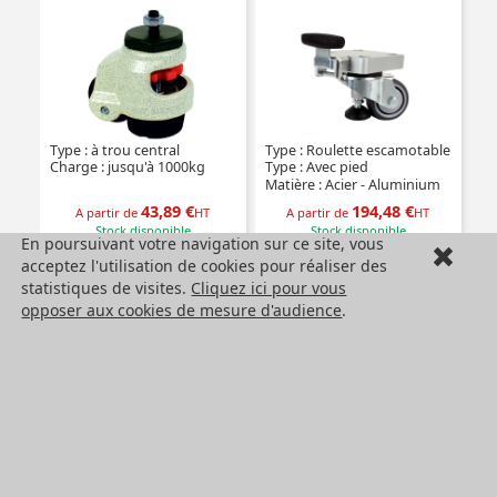
Type : à trou central
Type : Roulette escamotable
Charge : jusqu'à 1000kg
Type : Avec pied
Matière : Acier - Aluminium
43,89 €
194,48 €
A partir de
HT
A partir de
HT
Stock disponible
Stock disponible
En poursuivant votre navigation sur ce site, vous
Voir
Voir
acceptez l'utilisation de cookies pour réaliser des
statistiques de visites.
Cliquez ici pour vous
opposer aux cookies de mesure d'audience
.
Poignée de
Poignée de
manutention
manutention