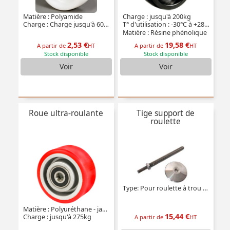
Matière : Polyamide
Charge : jusqu'à 200kg
Charge : Charge jusqu'à 600kg
T° d'utilisation : -30°C à +280°C
Matière : Résine phénolique
2,53 €
19,58 €
A partir de
HT
A partir de
HT
Stock disponible
Stock disponible
Voir
Voir
Roue ultra-roulante
Tige support de
roulette
Type: Pour roulette à trou central
Matière : Polyuréthane - jante aluminium (ultra-roulante)
15,44 €
Charge : jusqu'à 275kg
A partir de
HT